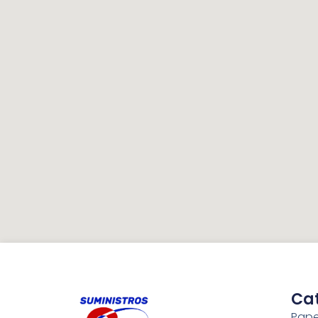
Ca
Pape