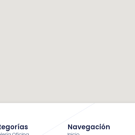
tegorías
Navegación
lería Oficina
Inicio