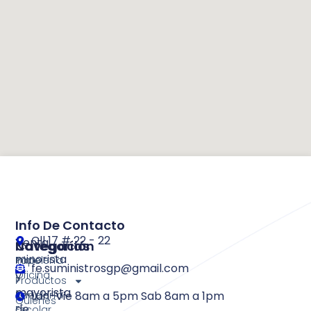
Info De Contacto
Cll 17 # 22 - 22
Venta
Categorías
Navegación
minorista
Papelería
Inicio
fe.suministrosgp@gmail.com
y
Oficina
Productos
mayorista
Papelería
Lun-Vie 8am a 5pm Sab 8am a 1pm
Quienes
de
Escolar