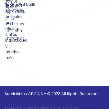
Somos
315 768 0538
artículos
Cintas
Contacto
escolares,
Especiales
artículos
Aseo
para
Institucional
oficina,
Cafetería
cintas
Empaques
industriales
y
mucho
más.
Suministros GP S.A.S – © 2023 All Rights Reserved
Diseñado y desarrollador por Simphony