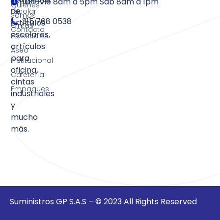
Papelería
Lun-Vie 8am a 5pm Sab 8am a 1pm
Quienes
de
Escolar
Somos
315 768 0538
artículos
Cintas
Contacto
escolares,
Especiales
artículos
Aseo
para
Institucional
oficina,
Cafetería
cintas
Empaques
industriales
y
mucho
más.
Suministros GP S.A.S – © 2023 All Rights Reserved