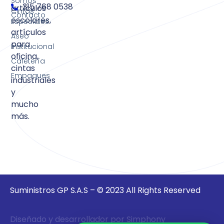
Somos
315 768 0538
artículos
Cintas
Contacto
escolares,
Especiales
artículos
Aseo
para
Institucional
oficina,
Cafetería
cintas
Empaques
industriales
y
mucho
más.
Suministros GP S.A.S – © 2023 All Rights Reserved
Diseñado y desarrollador por Simphony