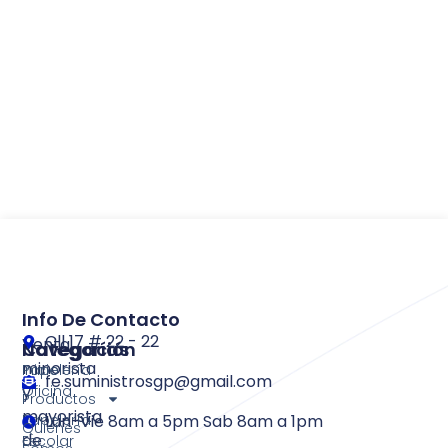
Info De Contacto
Cll 17 # 22 - 22
Venta
Categorías
Navegación
minorista
Papelería
Inicio
fe.suministrosgp@gmail.com
y
Oficina
Productos
mayorista
Papelería
Lun-Vie 8am a 5pm Sab 8am a 1pm
Quienes
de
Escolar